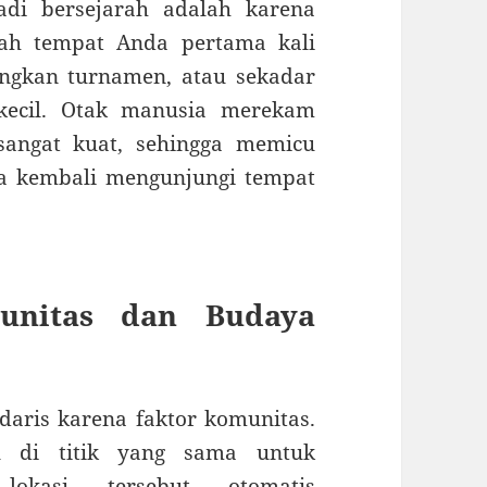
adi bersejarah adalah karena
lah tempat Anda pertama kali
ngkan turnamen, atau sekadar
ecil. Otak manusia merekam
angat kuat, sehingga memicu
da kembali mengunjungi tempat
unitas dan Budaya
daris karena faktor komunitas.
l di titik yang sama untuk
lokasi tersebut otomatis