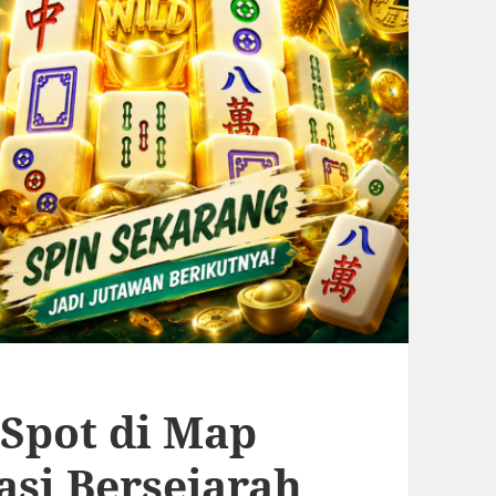
Spot di Map
asi Bersejarah