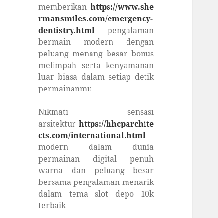
memberikan
https://www.she
rmansmiles.com/emergency-
dentistry.html
pengalaman
bermain modern dengan
peluang menang besar bonus
melimpah serta kenyamanan
luar biasa dalam setiap detik
permainanmu
Nikmati sensasi
arsitektur
https://hhcparchite
cts.com/international.html
modern dalam dunia
permainan digital penuh
warna dan peluang besar
bersama pengalaman menarik
dalam tema slot depo 10k
terbaik