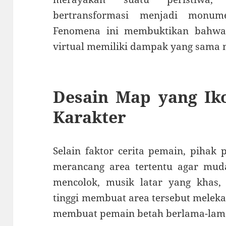
bertransformasi menjadi monume
Fenomena ini membuktikan bahwa 
virtual memiliki dampak yang sama n
Desain Map yang Ik
Karakter
Selain faktor cerita pemain, pihak
merancang area tertentu agar muda
mencolok, musik latar yang khas, 
tinggi membuat area tersebut melekat
membuat pemain betah berlama-lama