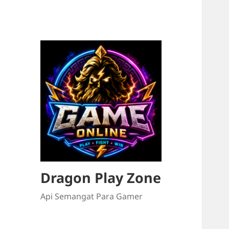
Dragon Play Zone
Api Semangat Para Gamer