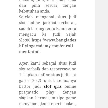
dan pilih sesuai dengan
kebutuhan anda.
Setelah mengenai situs judi
slot online jackpot terbesar,
sudah barang tentu kami tentu
mengacu ke Judi Sejak
Slot88
https://www.banglades
hflyingacademy.com/enroll
ment.html
.
Agen kami sebagai situs judi
slot terbaik dan terpercaya no
1 siapkan daftar situs judi slot
gacor 2023 untuk semuanya
bettor judi
slot qris
online
pragmatic play dengan
siapkan bermacam tipe game
menyenangkan seperti poker,