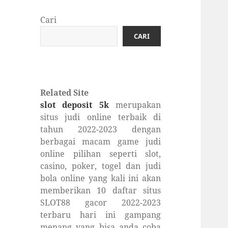
Cari
CARI
Related Site
slot deposit 5k
merupakan
situs judi online terbaik di
tahun 2022-2023 dengan
berbagai macam game judi
online pilihan seperti slot,
casino, poker, togel dan judi
bola online yang kali ini akan
memberikan 10 daftar situs
SLOT88 gacor 2022-2023
terbaru hari ini gampang
menang yang bisa anda coba