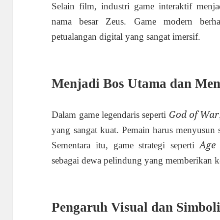
Selain film, industri game interaktif menj
nama besar Zeus. Game modern berha
petualangan digital yang sangat imersif.
Menjadi Bos Utama dan Ment
God of War
Dalam game legendaris seperti
yang sangat kuat. Pemain harus menyusun s
Age
Sementara itu, game strategi seperti
sebagai dewa pelindung yang memberikan ke
Pengaruh Visual dan Simbol