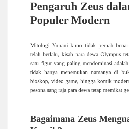
Pengaruh Zeus dal
Populer Modern
Mitologi Yunani kuno tidak pernah benar
telah berlalu, kisah para dewa Olympus tet
satu figur yang paling mendominasi adalah 
tidak hanya menemukan namanya di buku
bioskop, video game, hingga komik moder
pesona sang raja para dewa tetap memikat ge
Bagaimana Zeus Mengua