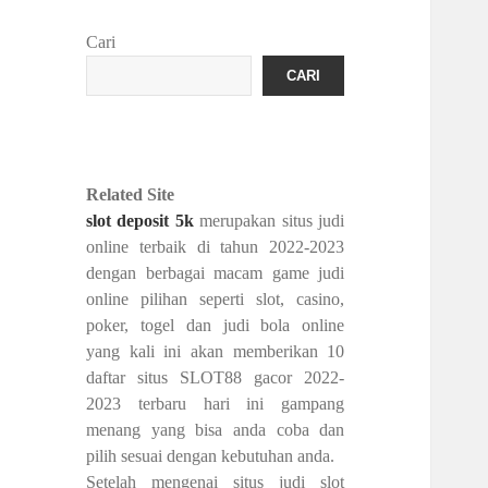
Cari
CARI
Related Site
slot deposit 5k
merupakan situs judi
online terbaik di tahun 2022-2023
dengan berbagai macam game judi
online pilihan seperti slot, casino,
poker, togel dan judi bola online
yang kali ini akan memberikan 10
daftar situs SLOT88 gacor 2022-
2023 terbaru hari ini gampang
menang yang bisa anda coba dan
pilih sesuai dengan kebutuhan anda.
Setelah mengenai situs judi slot