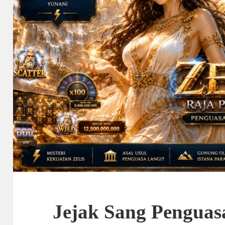
Jejak Sang Penguas