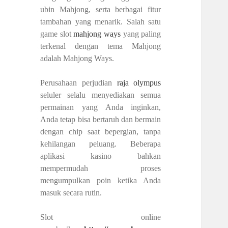
ubin Mahjong, serta berbagai fitur
tambahan yang menarik. Salah satu
game slot
mahjong ways
yang paling
terkenal dengan tema Mahjong
adalah Mahjong Ways.
Perusahaan perjudian
raja olympus
seluler selalu menyediakan semua
permainan yang Anda inginkan,
Anda tetap bisa bertaruh dan bermain
dengan chip saat bepergian, tanpa
kehilangan peluang. Beberapa
aplikasi kasino bahkan
mempermudah proses
mengumpulkan poin ketika Anda
masuk secara rutin.
Slot online