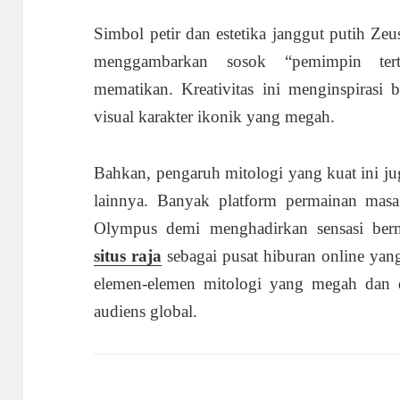
Simbol petir dan estetika janggut putih Zeu
menggambarkan sosok “pemimpin terti
mematikan. Kreativitas ini menginspirasi
visual karakter ikonik yang megah.
Bahkan, pengaruh mitologi yang kuat ini ju
lainnya. Banyak platform permainan masa
Olympus demi menghadirkan sensasi ber
situs raja
sebagai pusat hiburan online yan
elemen-elemen mitologi yang megah dan d
audiens global.