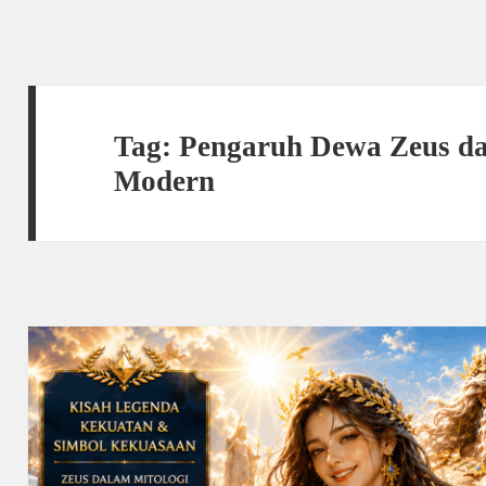
Tag:
Pengaruh Dewa Zeus d
Modern