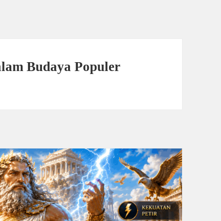
alam Budaya Populer