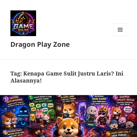
MENU
Dragon Play Zone
DAN
WIDGET
Tag:
Kenapa Game Sulit Justru Laris? Ini
Alasannya!