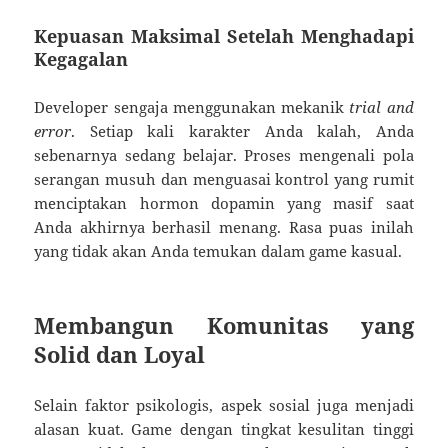
Kepuasan Maksimal Setelah Menghadapi
Kegagalan
Developer sengaja menggunakan mekanik
trial and
error
. Setiap kali karakter Anda kalah, Anda
sebenarnya sedang belajar. Proses mengenali pola
serangan musuh dan menguasai kontrol yang rumit
menciptakan hormon dopamin yang masif saat
Anda akhirnya berhasil menang. Rasa puas inilah
yang tidak akan Anda temukan dalam game kasual.
Membangun Komunitas yang
Solid dan Loyal
Selain faktor psikologis, aspek sosial juga menjadi
alasan kuat. Game dengan tingkat kesulitan tinggi