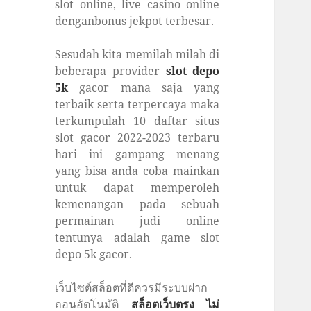
slot online, live casino online
denganbonus jekpot terbesar.
Sesudah kita memilah milah di
beberapa provider
slot depo
5k
gacor mana saja yang
terbaik serta terpercaya maka
terkumpulah 10 daftar situs
slot gacor 2022-2023 terbaru
hari ini gampang menang
yang bisa anda coba mainkan
untuk dapat memperoleh
kemenangan pada sebuah
permainan judi online
tentunya adalah game slot
depo 5k gacor.
เว็บไซต์สล็อตที่ดีควรมีระบบฝาก
ถอนอัตโนมัติ
สล็อตเว็บตรง ไม่