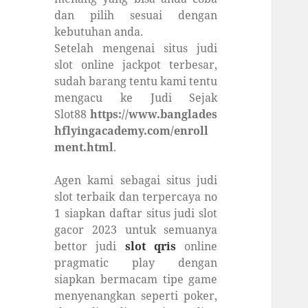
dan pilih sesuai dengan
kebutuhan anda.
Setelah mengenai situs judi
slot online jackpot terbesar,
sudah barang tentu kami tentu
mengacu ke Judi Sejak
Slot88
https://www.banglades
hflyingacademy.com/enroll
ment.html
.
Agen kami sebagai situs judi
slot terbaik dan terpercaya no
1 siapkan daftar situs judi slot
gacor 2023 untuk semuanya
bettor judi
slot qris
online
pragmatic play dengan
siapkan bermacam tipe game
menyenangkan seperti poker,