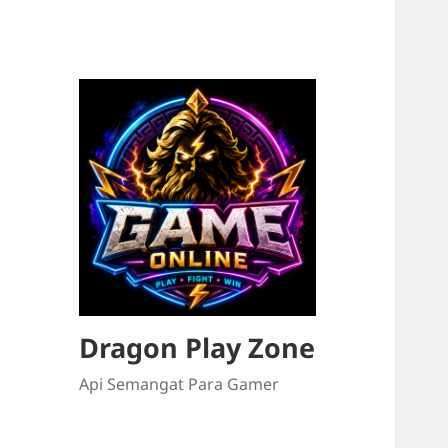
Dragon Play Zone
Api Semangat Para Gamer