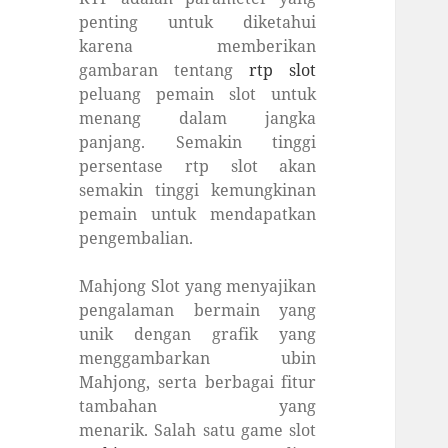
penting untuk diketahui
karena memberikan
gambaran tentang
rtp slot
peluang pemain slot untuk
menang dalam jangka
panjang. Semakin tinggi
persentase rtp slot akan
semakin tinggi kemungkinan
pemain untuk mendapatkan
pengembalian.
Mahjong Slot yang menyajikan
pengalaman bermain yang
unik dengan grafik yang
menggambarkan ubin
Mahjong, serta berbagai fitur
tambahan yang
menarik. Salah satu game slot