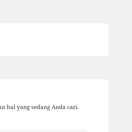
 hal yang sedang Anda cari.